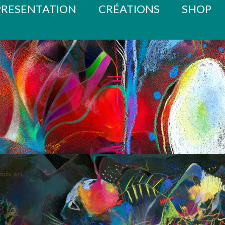
PRESENTATION
CRÉATIONS
SHOP