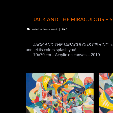
JACK AND THE MIRACULOUS FI
posted in:
Non classé
|
0
JACK AND THE MIRACULOUS FISHING
ha
and let its colors splash you!
70×70 cm – Acrylic on canvas – 2019