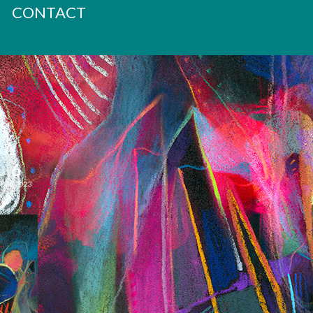
CONTACT
6
DEC 2023