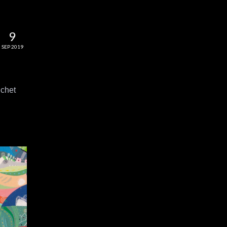
9
SEP 2019
ichet