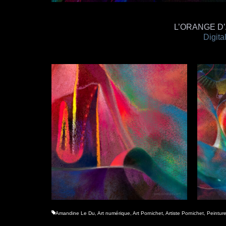
L’ORANGE D
Digita
Amandine Le Du
,
Art numérique
,
Art Pornichet
,
Artiste Pornichet
,
Peintur