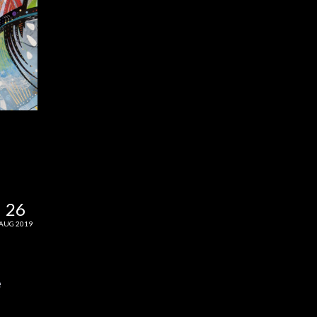
26
AUG 2019
e