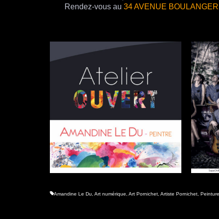
Rendez-vous au
34 AVENUE BOULANGER
Amandine Le Du
,
Art numérique
,
Art Pornichet
,
Artiste Pornichet
,
Peintur