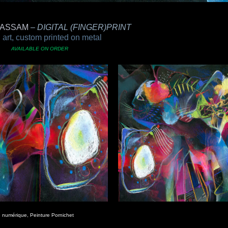
’ASSAM
– DIGITAL (FINGER)PRINT
l art, custom printed on metal
AVAILABLE ON ORDER
e numérique
,
Peinture Pornichet