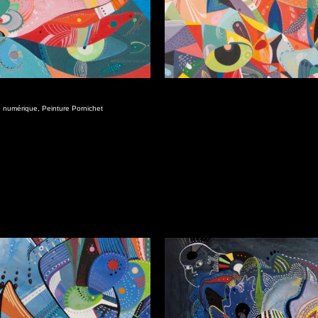
e numérique
,
Peinture Pornichet