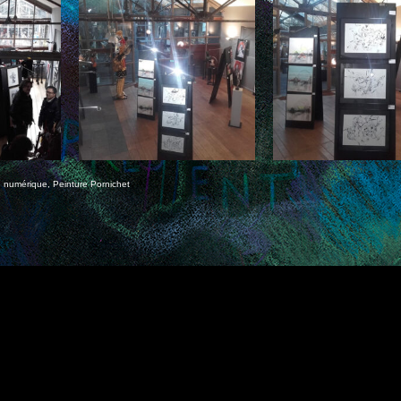
e numérique
,
Peinture Pornichet