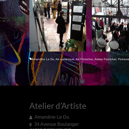
Amandine Le Du
,
Art numérique
,
Art Pornichet
,
Artiste Pornichet
,
Peintur
Atelier d’Artiste
Amandine Le Du
34 Avenue Boulanger