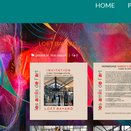
HOME
LOFT BAYARD
posted in:
Non classé
|
0