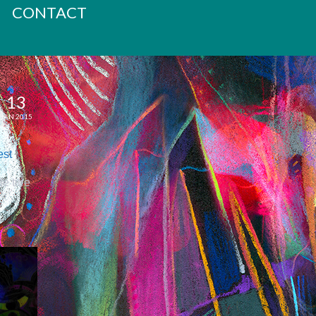
CONTACT
13
JAN 2015
est
e titre