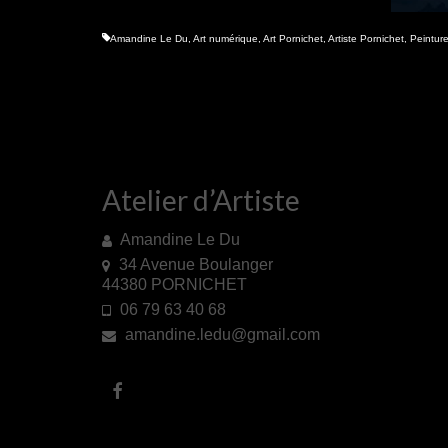
Amandine Le Du
,
Art numérique
,
Art Pornichet
,
Artiste Pornichet
,
Peintur
Atelier d’Artiste
Amandine Le Du
34 Avenue Boulanger
44380 PORNICHET
06 79 63 40 68
amandine.ledu@gmail.com