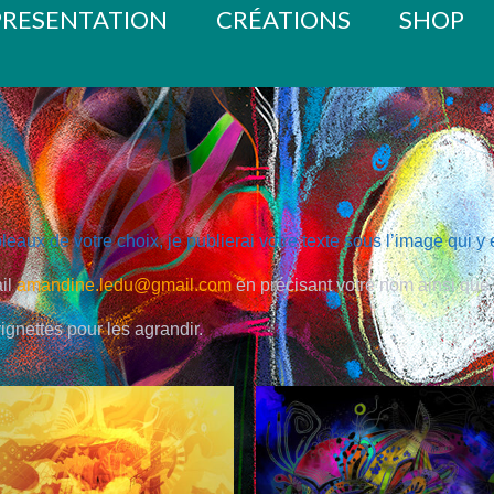
PRESENTATION
CRÉATIONS
SHOP
leaux de votre choix, je publierai votre texte sous l’image qui y 
ail
amandine.ledu@gmail.com
en précisant votre nom ainsi que l
ignettes pour les agrandir.