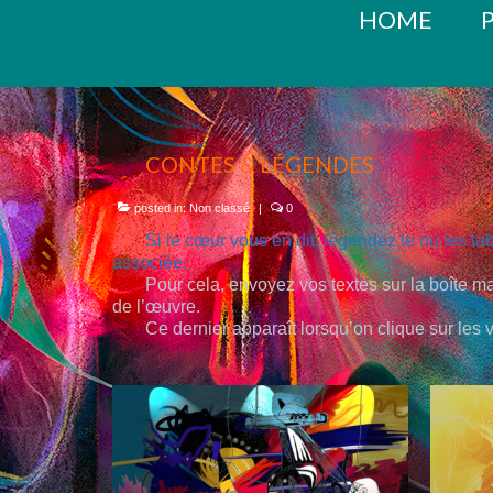
HOME
CONTES & LÉGENDES
posted in:
Non classé
|
0
Si le cœur vous en dit, légendez le ou les tab
associée.
Pour cela, envoyez vos textes sur la boîte m
de l’œuvre.
Ce dernier apparaît lorsqu’on clique sur les v