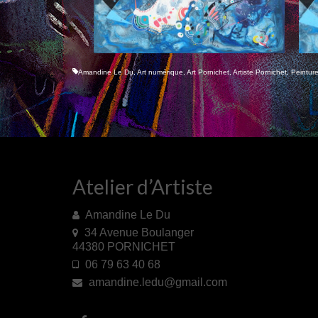
Amandine Le Du
,
Art numérique
,
Art Pornichet
,
Artiste Pornichet
,
Peintur
Atelier d’Artiste
Amandine Le Du
34 Avenue Boulanger
44380 PORNICHET
06 79 63 40 68
amandine.ledu@gmail.com