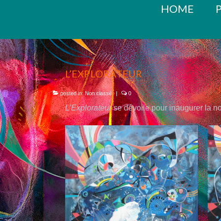
HOME
L’EXPLORATEUR
posted in:
Non classé
|
0
L’Explorateur
se dévoile pour inaugurer la n