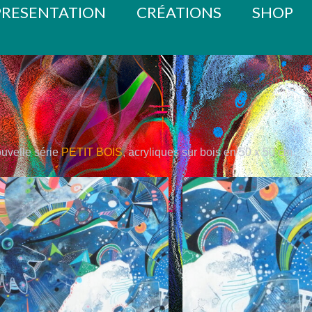
PRESENTATION
CRÉATIONS
SHOP
ouvelle série
PETIT BOIS
, acryliques sur bois en 50 x 50 cm.