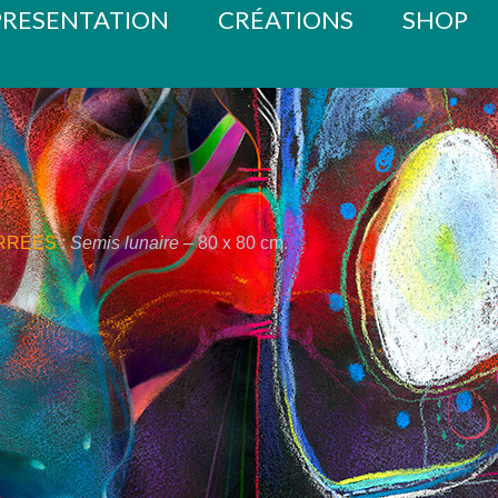
PRESENTATION
CRÉATIONS
SHOP
RRÉES
:
Semis lunaire
– 80 x 80 cm.