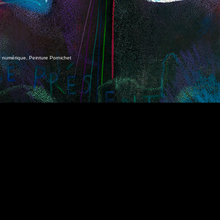
e numérique
,
Peinture Pornichet