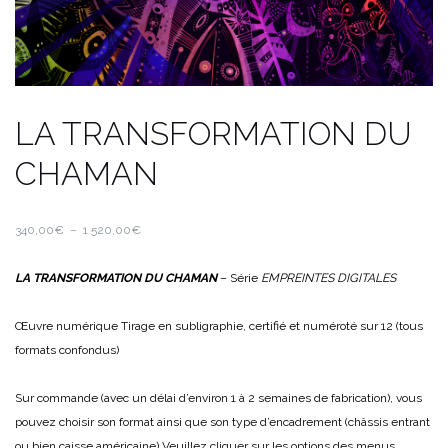
LA TRANSFORMATION DU
CHAMAN
Plage
340,00
€
–
1 520,00
€
de
prix :
LA TRANSFORMATION DU CHAMAN
– Série
EMPREINTES DIGITALES
340,00€
à
Œuvre numérique
Tirage en subligraphie, certifié et numéroté sur 12 (tous
1
formats confondus)
520,00€
Sur commande (avec un délai d’environ 1 à 2 semaines de fabrication), vous
pouvez choisir son format ainsi que son type d’encadrement (châssis entrant
ou bien caisse américaine)
Veuillez cliquer sur les options des menus