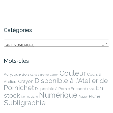
options
opti
peuvent
peuv
être
être
choisies
chois
sur
sur
Catégories
la
la
page
page
du
du
ART NUMÉRIQUE
×
produit
produ
Mots-clés
Couleur
Acrylique
Bois
Cours &
Carte à gratter
Carton
Disponible à l'Atelier de
Crayon
Ateliers
Pornichet
En
Disponible à Pornic
Encadré
Encre
Numérique
stock
Plume
Papier
Noir et blanc
Subligraphie