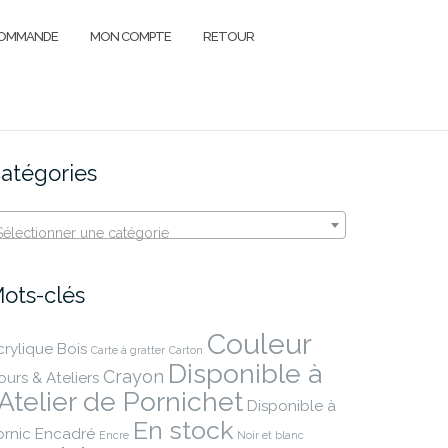
COMMANDE
MON COMPTE
RETOUR
atégories
Sélectionner une catégorie
ots-clés
Couleur
crylique
Bois
Carte à gratter
Carton
Disponible à
Crayon
ours & Ateliers
'Atelier de Pornichet
Disponible à
En stock
ornic
Encadré
Encre
Noir et blanc