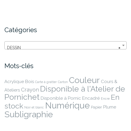
peuvent
être
choisies
sur
Catégories
la
page
du
DESSIN
×
produit
Mots-clés
Couleur
Acrylique
Bois
Cours &
Carte à gratter
Carton
Disponible à l'Atelier de
Crayon
Ateliers
Pornichet
En
Disponible à Pornic
Encadré
Encre
Numérique
stock
Plume
Papier
Noir et blanc
Subligraphie