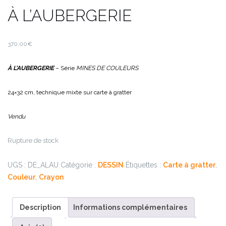
À L’AUBERGERIE
370,00
€
À L’AUBERGERIE
– Série
MINES DE COULEURS
24×32 cm, technique mixte sur carte à gratter
Vendu
Rupture de stock
UGS :
DE_ALAU
Catégorie :
DESSIN
Étiquettes :
Carte à gratter
,
Couleur
,
Crayon
Description
Informations complémentaires