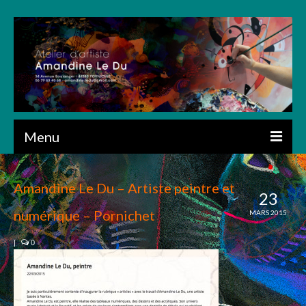
Menu
ACCUEIL
Amandine Le Du – Artiste peintre et
23
PRÉSENTATION
numérique – Pornichet
MARS 2015
CRÉATIONS
|
0
ART NUMÉRIQUE
DESSIN