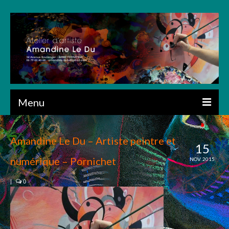
Menu
ACCUEIL
Amandine Le Du – Artiste peintre et
15
PRÉSENTATION
numérique – Pornichet
NOV. 2015
CRÉATIONS
|
0
ART NUMÉRIQUE
DESSIN