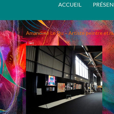
ACCUEIL
PRÉSEN
Amandine Le Du – Artiste peintre et 
|
0