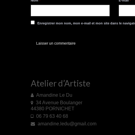
Nom
*
E-mail
*
Enregistrer mon nom, mon e-mail et mon site dans le naviga
Atelier d’Artiste
Amandine Le Du
34 Avenue Boulanger
44380 PORNICHET
06 79 63 40 68
amandine.ledu@gmail.com