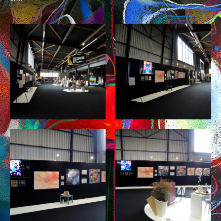
AUX QUATRE CHEMINS
CARRÉS MAGIQUES
PLUMES
AU FIL
MINES DE COULEURS
POUPÉES DE CIRE
L’INK
CARNET DE VOYAGES
PEINTURE
RACINES CARRÉES
PETIT BOIS