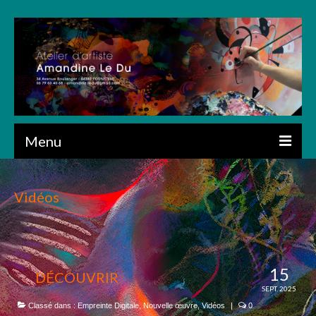
Menu
ACCUEIL
Vidéos
PRÉSENTATION
CRÉATIONS
ART NUMÉRIQUE
15
DÉCOUVRIR
SEPT. 2025
DESSIN
Classé dans :
Empreinte Digitale
,
Nouvelle œuvre
,
Vidéos
|
0