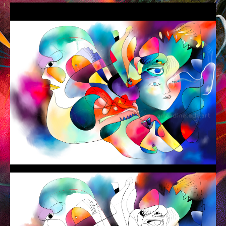
AUX QUATRE CHEMINS
CARRÉS MAGIQUES
PLUMES
AU FIL
MINES DE COULEURS
POUPÉES DE CIRE
L’INK
CARNET DE VOYAGES
PEINTURE
RACINES CARRÉES
PETIT BOIS