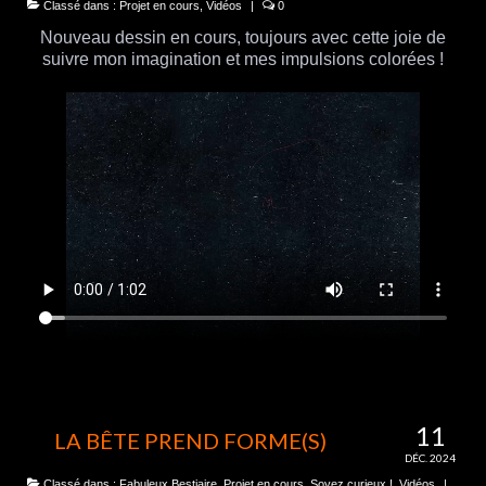
Classé dans :
Projet en cours
,
Vidéos
|
0
Nouveau dessin en cours, toujours avec cette joie de
suivre mon imagination et mes impulsions colorées !
11
LA BÊTE PREND FORME(S)
DÉC. 2024
Classé dans :
Fabuleux Bestiaire
,
Projet en cours
,
Soyez curieux !
,
Vidéos
|