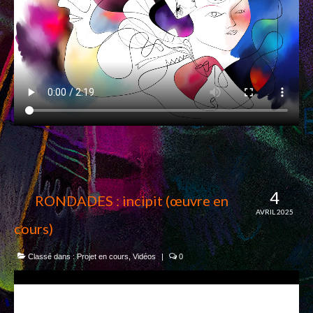
PAPIERS BAVARDS
TISSUS
BOUTIQUE EN LIGNE
CONTACTS
4
RONDADES : incipit (œuvre en
AVRIL 2025
cours)
Classé dans :
Projet en cours
,
Vidéos
|
0