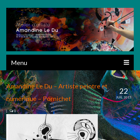
Menu
ACCUEIL
Amandine Le Du – Artiste peintre et
22
PRÉSENTATION
numérique – Pornichet
JUIL. 2015
CRÉATIONS
|
0
ART NUMÉRIQUE
DESSIN