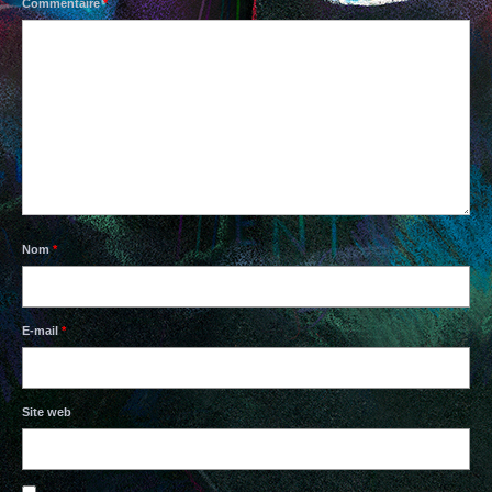
Commentaire
*
PAPIERS BAVARDS
TISSUS
BOUTIQUE EN LIGNE
CONTACTS
Nom
*
E-mail
*
Site web