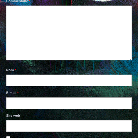
Commentaire
*
PAPIERS BAVARDS
TISSUS
BOUTIQUE EN LIGNE
CONTACTS
Nom
*
E-mail
*
Site web