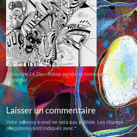
AUX QUATRE CHEMINS
CARRÉS MAGIQUES
PLUMES
AU FIL
MINES DE COULEURS
POUPÉES DE CIRE
Amandine Le Du – Artiste peintre et numérique –
L’INK
Pornichet
CARNET DE VOYAGES
PEINTURE
Laisser un commentaire
RACINES CARRÉES
Votre adresse e-mail ne sera pas publiée.
Les champs
obligatoires sont indiqués avec
PETIT BOIS
*