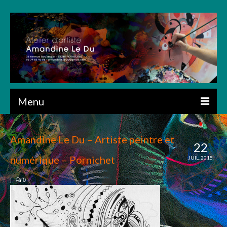
Menu
ACCUEIL
Amandine Le Du – Artiste peintre et
22
PRÉSENTATION
numérique – Pornichet
JUIL. 2015
CRÉATIONS
|
0
ART NUMÉRIQUE
DESSIN