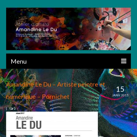
Menu
ACCUEIL
Amandine Le Du – Artiste peintre et
15
PRÉSENTATION
numérique – Pornichet
JANV. 2015
CRÉATIONS
|
0
ART NUMÉRIQUE
DESSIN