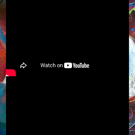
AUX QUATRE CHEMINS
CARRÉS MAGIQUES
FEATHERS
AU FIL
COLOURED LEADS
WAX DOLLS
L’INK
TRAVEL DIARY
PAINTINGS
RACINES CARRÉES
PETIT BOIS