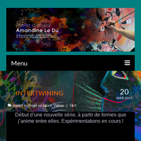
Menu
HOME
20
INTERTWINING
PRESENTATION
MAR 2025
CRÉATIONS
posted in:
Projet en cours
,
Vidéos
|
0
Début d’une nouvelle série, à partir de formes que
DIGITAL ART
j’anime entre elles. Expérimentations en cours !
DRAWINGS