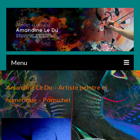
Menu
ACCUEIL
Amandine Le Du – Artiste peintre et
PRÉSENTATION
numérique – Pornichet
CRÉATIONS
ART NUMÉRIQUE
DESSIN