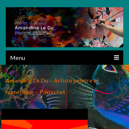
Menu
ACCUEIL
Amandine Le Du – Artiste peintre et
PRÉSENTATION
numérique – Pornichet
CRÉATIONS
ART NUMÉRIQUE
DESSIN