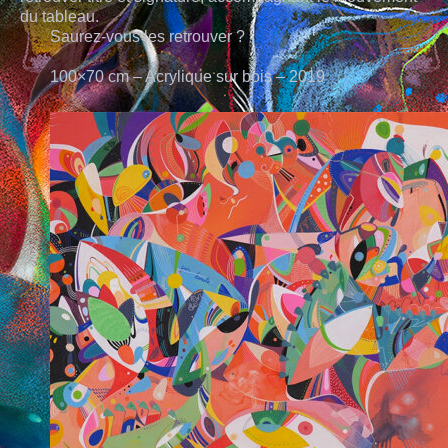
AUX QUATRE CHEMINS
du tableau.
Saurez-vous les retrouver ?
CARRÉS MAGIQUES
100×70 cm – Acrylique sur bois – 2019
PLUMES
AU FIL
MINES DE COULEURS
POUPÉES DE CIRE
L’INK
CARNET DE VOYAGES
PEINTURE
RACINES CARRÉES
PETIT BOIS