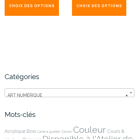
prix :
prix :
produit
produ
CHOIX DES OPTIONS
CHOIX DES OPTIONS
340,00€
340,00€
a
a
à
à
plusieurs
plusi
1
1
variations.
varia
520,00€
520,00€
Les
Les
options
opti
peuvent
peuv
être
être
choisies
chois
sur
sur
Catégories
la
la
page
page
du
du
ART NUMÉRIQUE
×
produit
produ
Mots-clés
Couleur
Acrylique
Bois
Cours &
Carte à gratter
Carton
Disponible à l'Atelier de