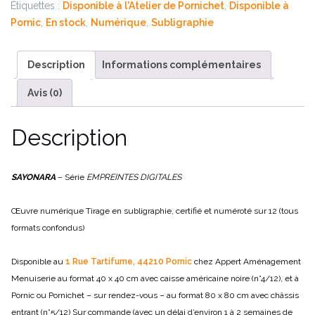
Étiquettes :
Disponible à l'Atelier de Pornichet
,
Disponible à
Pornic
,
En stock
,
Numérique
,
Subligraphie
Description
Informations complémentaires
Avis (0)
Description
SAYONARA
– Série
EMPREINTES DIGITALES
Œuvre numérique
Tirage en subligraphie, certifié et numéroté sur 12 (tous
formats confondus)
Disponible au
1 Rue Tartifume, 44210 Pornic
chez Appert Aménagement
Menuiserie au format 40 x 40 cm avec caisse américaine noire (n°4/12), et à
Pornic ou Pornichet – sur rendez-vous – au format 80 x 80 cm avec châssis
entrant (n°5/12)
Sur commande (avec un délai d’environ 1 à 2 semaines de