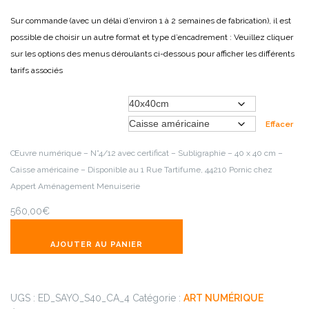
Sur commande (avec un délai d’environ 1 à 2 semaines de fabrication), il est
possible de choisir un autre format et type d’encadrement :
Veuillez cliquer
sur les options des menus déroulants ci-dessous pour afficher les différents
tarifs associés
Choisir un format
Choisir un encadrement
Effacer
Œuvre numérique – N°4/12 avec certificat – Subligraphie – 40 x 40 cm –
Caisse américaine – Disponible au 1 Rue Tartifume, 44210 Pornic chez
Appert Aménagement Menuiserie
560,00
€
AJOUTER AU PANIER
UGS :
ED_SAYO_S40_CA_4
Catégorie :
ART NUMÉRIQUE