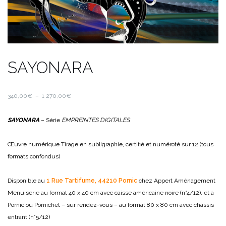
SAYONARA
Plage
340,00
€
–
1 270,00
€
de
prix :
SAYONARA
– Série
EMPREINTES DIGITALES
340,00€
à
Œuvre numérique
Tirage en subligraphie, certifié et numéroté sur 12 (tous
1
formats confondus)
270,00€
Disponible au
1 Rue Tartifume, 44210 Pornic
chez Appert Aménagement
Menuiserie au format 40 x 40 cm avec caisse américaine noire (n°4/12), et à
Pornic ou Pornichet – sur rendez-vous – au format 80 x 80 cm avec châssis
entrant (n°5/12)